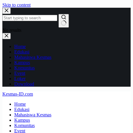
Skip to content
No results
Home
Edukasi
Mahasiswa Kesmas
Kampus
Komunitas
Event
Loker
Download
Kesmas-ID.com
Home
Edukasi
Mahasiswa Kesmas
Kampus
Komunitas
Event