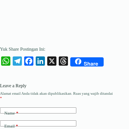
Yuk Share Postingan Ini:
W
Te
Fa
Li
X
T
Share
ha
le
ce
nk
hr
ts
gr
bo
ed
ea
Leave a Reply
A
a
ok
In
ds
Alamat email Anda tidak akan dipublikasikan.
Ruas yang wajib ditandai
pp
m
*
Name
*
Email
*