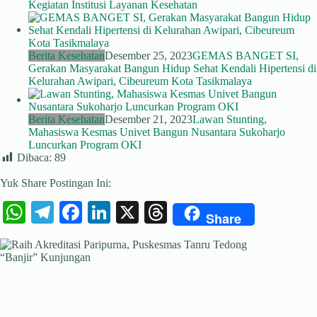
Kegiatan Institusi Layanan Kesehatan
Berita Kesehatan
Desember 25, 2023
GEMAS BANGET SI,
Gerakan Masyarakat Bangun Hidup Sehat Kendali Hipertensi di
Kelurahan Awipari, Cibeureum Kota Tasikmalaya
Berita Kesehatan
Desember 21, 2023
Lawan Stunting,
Mahasiswa Kesmas Univet Bangun Nusantara Sukoharjo
Luncurkan Program OKI
Dibaca:
89
Yuk Share Postingan Ini:
W
Te
Fa
Li
X
T
Share
ha
le
ce
nk
hr
ts
gr
bo
ed
ea
A
a
ok
In
ds
pp
m