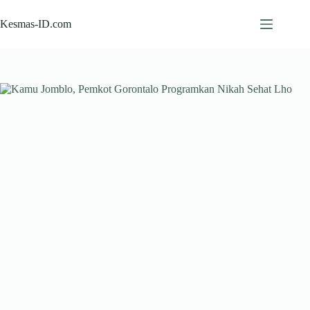
Skip
to
Kesmas-ID.com
content