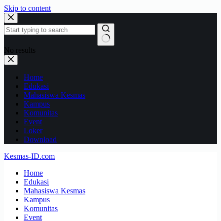
Skip to content
No results
Home
Edukasi
Mahasiswa Kesmas
Kampus
Komunitas
Event
Loker
Download
Kesmas-ID.com
Home
Edukasi
Mahasiswa Kesmas
Kampus
Komunitas
Event