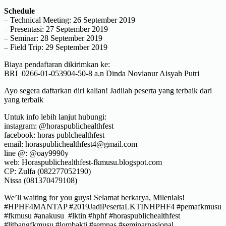
Schedule
– Technical Meeting: 26 September 2019
– Presentasi: 27 September 2019
– Seminar: 28 September 2019
– Field Trip: 29 September 2019
Biaya pendaftaran dikirimkan ke:
BRI 0266-01-053904-50-8 a.n Dinda Novianur Aisyah Putri
Ayo segera daftarkan diri kalian! Jadilah peserta yang terbaik dari
yang terbaik
Untuk info lebih lanjut hubungi:
instagram: @horaspublichealthfest
facebook: horas publchealthfest
email: horaspublichealthfest4@gmail.com
line @: @oay9990y
web: Horaspublichealthfest-fkmusu.blogspot.com
CP: Zulfa (082277052190)
Nissa (081370479108)
We’ll waiting for you guys! Selamat berkarya, Milenials!
#HPHF4MANTAP #2019JadiPesertaLKTINHPHF4 #pemafkmusu
#fkmusu #anakusu #lktin #hphf #horaspublichealthfest
#litbangfkmusu #lombakti #semnas #seminarnasional