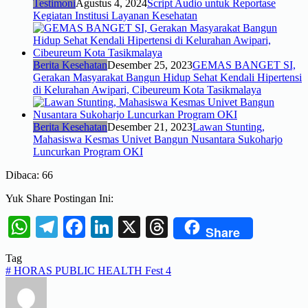
Testimoni
Agustus 4, 2024
Script Audio untuk Reportase
Kegiatan Institusi Layanan Kesehatan
Berita Kesehatan
Desember 25, 2023
GEMAS BANGET SI,
Gerakan Masyarakat Bangun Hidup Sehat Kendali Hipertensi
di Kelurahan Awipari, Cibeureum Kota Tasikmalaya
Berita Kesehatan
Desember 21, 2023
Lawan Stunting,
Mahasiswa Kesmas Univet Bangun Nusantara Sukoharjo
Luncurkan Program OKI
Dibaca:
66
Yuk Share Postingan Ini:
WhatsApp
Telegram
Facebook
LinkedIn
X
Threads
Share
Tag
#
HORAS PUBLIC HEALTH Fest 4