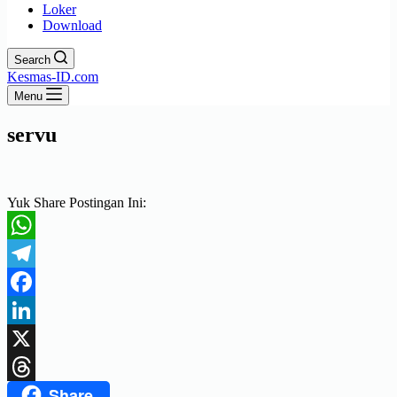
Loker
Download
Search
Kesmas-ID.com
Menu
servu
Yuk Share Postingan Ini:
WhatsApp
Telegram
Facebook
LinkedIn
X
Share
Threads