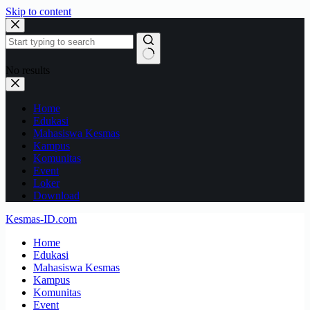
Skip to content
No results
Home
Edukasi
Mahasiswa Kesmas
Kampus
Komunitas
Event
Loker
Download
Kesmas-ID.com
Home
Edukasi
Mahasiswa Kesmas
Kampus
Komunitas
Event