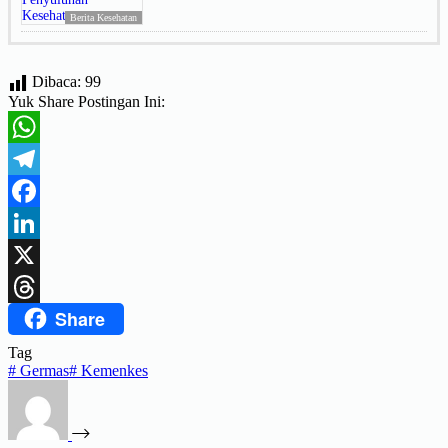
Berita Kesehatan
Dibaca:
99
Yuk Share Postingan Ini:
WhatsApp
Telegram
Facebook
LinkedIn
X
Share
Threads
Tag
#
Germas
#
Kemenkes