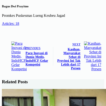
Bagus Dwi Prayitno
Promkes Puskesmas Lueng Keubeu Jagad
Articles: 18
NEXT
PREVIOUS
Kasihan,
Pacu Inovasi di
Masyarakat
Dunia Medis,
Sehat di
IndoHCF Gelar
Provinsi Ini Tak
Kompetisi
Lebih dari 17
Persen
Related Posts