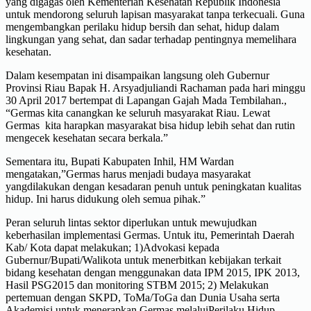
yang digagas oleh Kementerian Kesehatan Republik Indonesia
untuk mendorong seluruh lapisan masyarakat tanpa terkecuali. Guna
mengembangkan perilaku hidup bersih dan sehat, hidup dalam
lingkungan yang sehat, dan sadar terhadap pentingnya memelihara
kesehatan.
Dalam kesempatan ini disampaikan langsung oleh Gubernur
Provinsi Riau Bapak H. Arsyadjuliandi Rachaman pada hari minggu
30 April 2017 bertempat di Lapangan Gajah Mada Tembilahan.,
“Germas kita canangkan ke seluruh masyarakat Riau. Lewat
Germas kita harapkan masyarakat bisa hidup lebih sehat dan rutin
mengecek kesehatan secara berkala.”
Sementara itu, Bupati Kabupaten Inhil, HM Wardan
mengatakan,”Germas harus menjadi budaya masyarakat
yangdilakukan dengan kesadaran penuh untuk peningkatan kualitas
hidup. Ini harus didukung oleh semua pihak.”
Peran seluruh lintas sektor diperlukan untuk mewujudkan
keberhasilan implementasi Germas. Untuk itu, Pemerintah Daerah
Kab/ Kota dapat melakukan; 1)Advokasi kepada
Gubernur/Bupati/Walikota untuk menerbitkan kebijakan terkait
bidang kesehatan dengan menggunakan data IPM 2015, IPK 2013,
Hasil PSG2015 dan monitoring STBM 2015; 2) Melakukan
pertemuan dengan SKPD, ToMa/ToGa dan Dunia Usaha serta
Akademisi untuk menerapkan Germas melaluiPerilaku Hidup