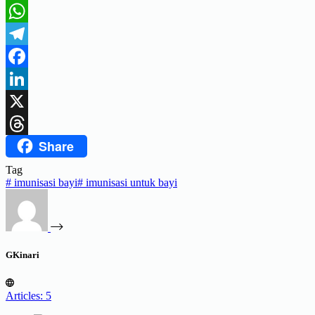
WhatsApp
Telegram
Facebook
LinkedIn
X
Share
Threads
Tag
#
imunisasi bayi
#
imunisasi untuk bayi
GKinari
Articles: 5