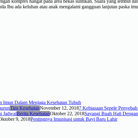
k dengan kompres hangat pada area bekas suntikan. Suara yang lembu
bila Ibu ada keluhan atau anak mengalami gangguan lanjutan paska imu
em Imun Dalam Menjaga Kesehatan Tubuh
Tips Kesehatan
November 12, 2018
7 Kebiasaan Sepele Penyeba
Berita Kesehatan
Oktober 22, 2018
Sayangi Buah Hati Dengan 
Oktober 9, 2018
Pentingnya Imunisasi untuk Bayi Baru Lahir