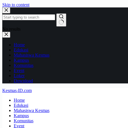
Skip to content
No results
Home
Edukasi
Mahasiswa Kesmas
Kampus
Komunitas
Event
Loker
Download
Kesmas-ID.com
Home
Edukasi
Mahasiswa Kesmas
Kampus
Komunitas
Event