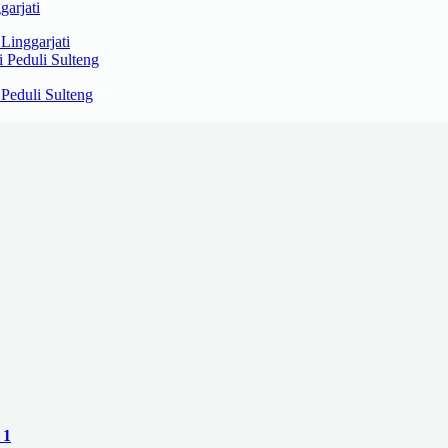
inggarjati
 Peduli Sulteng
 1