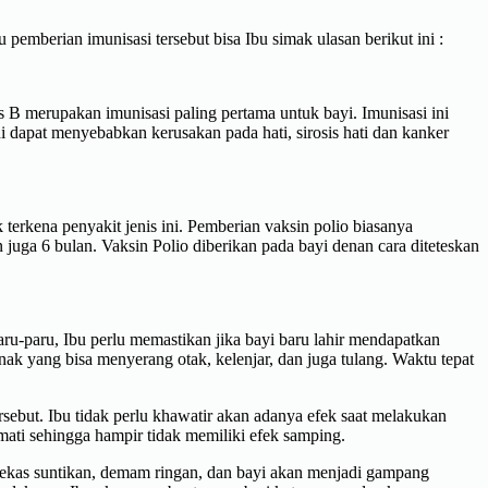
 pemberian imunisasi tersebut bisa Ibu simak ulasan berikut ini :
is B merupakan imunisasi paling pertama untuk bayi. Imunisasi ini
 dapat menyebabkan kerusakan pada hati, sirosis hati dan kanker
rkena penyakit jenis ini. Pemberian vaksin polio biasanya
n juga 6 bulan. Vaksin Polio diberikan pada bayi denan cara diteteskan
u-paru, Ibu perlu memastikan jika bayi baru lahir mendapatkan
nak yang bisa menyerang otak, kelenjar, dan juga tulang. Waktu tepat
rsebut. Ibu tidak perlu khawatir akan adanya efek saat melakukan
mati sehingga hampir tidak memiliki efek samping.
 bekas suntikan, demam ringan, dan bayi akan menjadi gampang