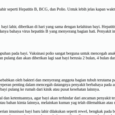
hir seperti Hepatitis B, BCG, dan Polio. Untuk lebih jelas kapan waktu
 bayi lahir, diberikan di hari yang sama dengan kelahiran bayi. Hepatit
ya bahaya virus hepatitis B yang menyerang bagian hati. Penyakit ini
han pada bayi. Vaksinasi polio sangat berguna untuk mencegah anak te
an pulang dan akan diberikan lagi saat bayi berusia 2 bulan, 4 bulan da
babkan oleh bakteri dan menyerang anggota bagian tubuh terutama par
t berperan penting dalam mencegah datangnya penyakit berbahaya pada a
 bayi pulang ke rumah dari kinik atau pusat kesehatan lainnya.
al dan ketentuannya, agar bayi akan terhindar dari ancaman penyakit te
atau bahan kimia lainnya, melainkan kuman yag telah dilemahkan atau 
rian imunisasi bayi baru lahir dilakukan seperti rewel, bengkak pada