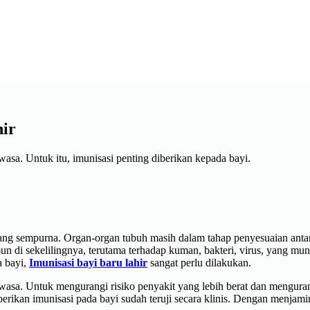
hir
asa. Untuk itu, imunisasi penting diberikan kepada bayi.
ang sempurna. Organ-organ tubuh masih dalam tahap penyesuaian antar
un di sekelilingnya, terutama terhadap kuman, bakteri, virus, yang mu
a bayi,
Imunisasi bayi baru lahir
sangat perlu dilakukan.
ewasa. Untuk mengurangi risiko penyakit yang lebih berat dan mengur
ikan imunisasi pada bayi sudah teruji secara klinis. Dengan menjamin 