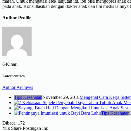
marah. Untuk mengatasi efek lanjutan itu, ibu bisa mengopres ana
pada anak. Konsultasikan dengan dokter anak dan tim medis lainnya 
Author Profile
GKinari
Latest entries
Author Archives
Tips Kesehatan
November 29, 2018
Mengenal Cara Kerja Sist
Tips Kesehatan
Dibaca:
172
Yuk Share Postingan Ini: