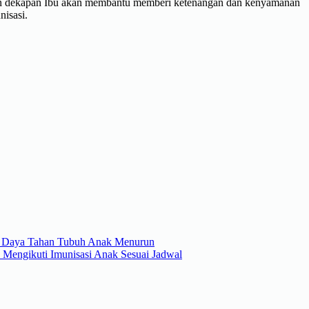
t dan dekapan Ibu akan membantu memberi ketenangan dan kenyamanan
nisasi.
b Daya Tahan Tubuh Anak Menurun
Mengikuti Imunisasi Anak Sesuai Jadwal