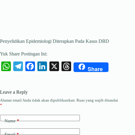
Penyelidikan Epidemiologi Diterapkan Pada Kasus DBD
Yuk Share Postingan Ini:
W
Te
Fa
Li
X
T
Share
ha
le
ce
nk
hr
ts
gr
bo
ed
ea
Leave a Reply
A
a
ok
In
ds
Alamat email Anda tidak akan dipublikasikan.
Ruas yang wajib ditandai
pp
m
*
Name
*
Email
*