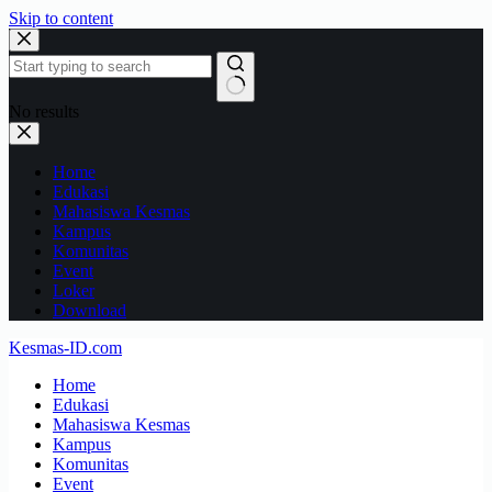
Skip to content
No results
Home
Edukasi
Mahasiswa Kesmas
Kampus
Komunitas
Event
Loker
Download
Kesmas-ID.com
Home
Edukasi
Mahasiswa Kesmas
Kampus
Komunitas
Event