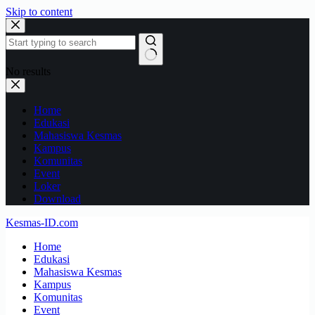
Skip to content
No results
Home
Edukasi
Mahasiswa Kesmas
Kampus
Komunitas
Event
Loker
Download
Kesmas-ID.com
Home
Edukasi
Mahasiswa Kesmas
Kampus
Komunitas
Event