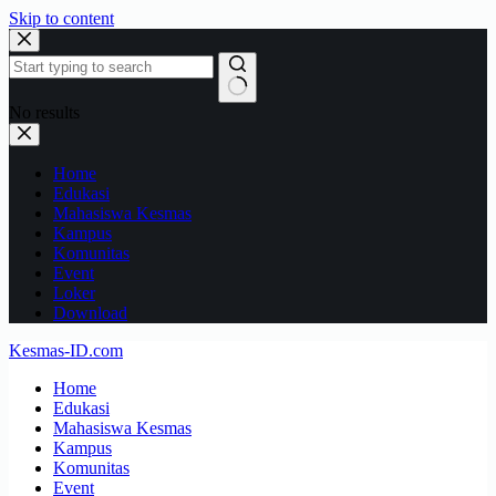
Skip to content
No results
Home
Edukasi
Mahasiswa Kesmas
Kampus
Komunitas
Event
Loker
Download
Kesmas-ID.com
Home
Edukasi
Mahasiswa Kesmas
Kampus
Komunitas
Event