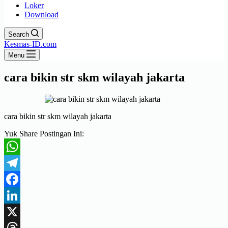
Loker
Download
Search
Kesmas-ID.com
Menu
cara bikin str skm wilayah jakarta
cara bikin str skm wilayah jakarta
Yuk Share Postingan Ini:
WhatsApp
Telegram
Facebook
LinkedIn
X