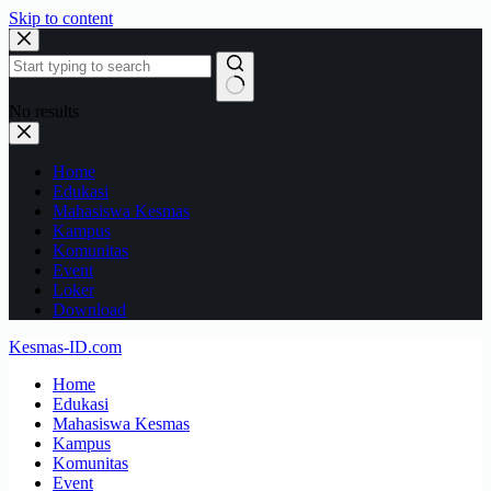
Skip to content
No results
Home
Edukasi
Mahasiswa Kesmas
Kampus
Komunitas
Event
Loker
Download
Kesmas-ID.com
Home
Edukasi
Mahasiswa Kesmas
Kampus
Komunitas
Event