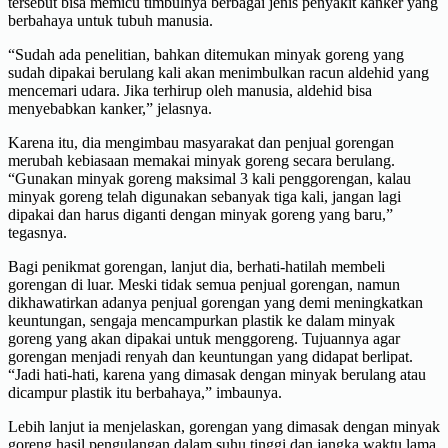
tersebut bisa memicu timbulnya berbagai jenis penyakit kanker yang
berbahaya untuk tubuh manusia.
“Sudah ada penelitian, bahkan ditemukan minyak goreng yang
sudah dipakai berulang kali akan menimbulkan racun aldehid yang
mencemari udara. Jika terhirup oleh manusia, aldehid bisa
menyebabkan kanker,” jelasnya.
Karena itu, dia mengimbau masyarakat dan penjual gorengan
merubah kebiasaan memakai minyak goreng secara berulang.
“Gunakan minyak goreng maksimal 3 kali penggorengan, kalau
minyak goreng telah digunakan sebanyak tiga kali, jangan lagi
dipakai dan harus diganti dengan minyak goreng yang baru,”
tegasnya.
Bagi penikmat gorengan, lanjut dia, berhati-hatilah membeli
gorengan di luar. Meski tidak semua penjual gorengan, namun
dikhawatirkan adanya penjual gorengan yang demi meningkatkan
keuntungan, sengaja mencampurkan plastik ke dalam minyak
goreng yang akan dipakai untuk menggoreng. Tujuannya agar
gorengan menjadi renyah dan keuntungan yang didapat berlipat.
“Jadi hati-hati, karena yang dimasak dengan minyak berulang atau
dicampur plastik itu berbahaya,” imbaunya.
Lebih lanjut ia menjelaskan, gorengan yang dimasak dengan minyak
goreng hasil pengulangan dalam suhu tinggi dan jangka waktu lama,