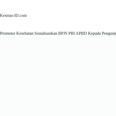
Skip
to
content
Kesmas-ID.com
Promotor Kesehatan Sosialisasikan BPJS PBI APBD Kepada Pengun