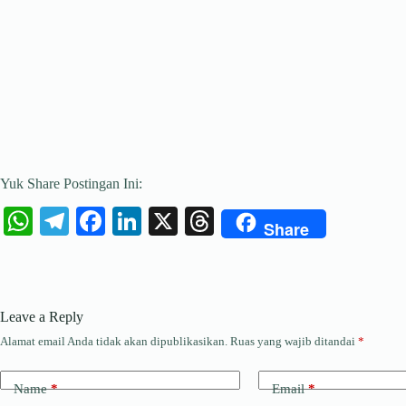
Yuk Share Postingan Ini:
W
Te
Fa
Li
X
T
Share
ha
le
ce
nk
hr
ts
gr
bo
ed
ea
A
a
ok
In
ds
Leave a Reply
pp
m
Alamat email Anda tidak akan dipublikasikan.
Ruas yang wajib ditandai
*
Name
*
Email
*