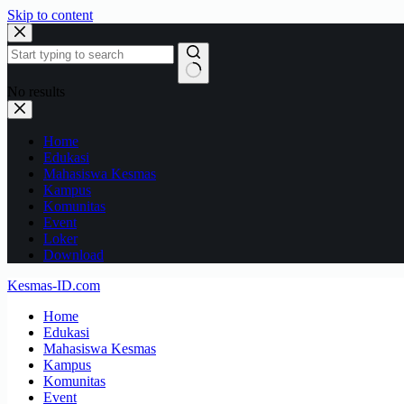
Skip to content
No results
Home
Edukasi
Mahasiswa Kesmas
Kampus
Komunitas
Event
Loker
Download
Kesmas-ID.com
Home
Edukasi
Mahasiswa Kesmas
Kampus
Komunitas
Event