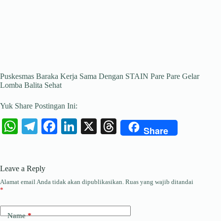
Puskesmas Baraka Kerja Sama Dengan STAIN Pare Pare Gelar
Lomba Balita Sehat
Yuk Share Postingan Ini:
W
Te
Fa
Li
X
T
Share
ha
le
ce
nk
hr
ts
gr
bo
ed
ea
Leave a Reply
A
a
ok
In
ds
Alamat email Anda tidak akan dipublikasikan.
Ruas yang wajib ditandai
pp
m
*
Name
*