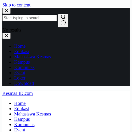
Skip to content
No results
Home
Edukasi
Mahasiswa Kesmas
Kampus
Komunitas
Event
Loker
Download
Kesmas-ID.com
Home
Edukasi
Mahasiswa Kesmas
Kampus
Komunitas
Event