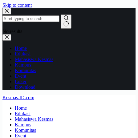
Skip to content
No results
Home
Edukasi
Mahasiswa Kesmas
Kampus
Komunitas
Event
Loker
Download
Kesmas-ID.com
Home
Edukasi
Mahasiswa Kesmas
Kampus
Komunitas
Event