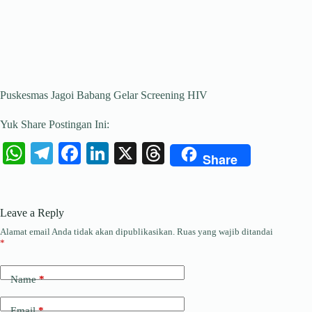
Puskesmas Jagoi Babang Gelar Screening HIV
Yuk Share Postingan Ini:
W
Te
Fa
Li
X
T
Share
ha
le
ce
nk
hr
ts
gr
bo
ed
ea
Leave a Reply
A
a
ok
In
ds
Alamat email Anda tidak akan dipublikasikan.
Ruas yang wajib ditandai
pp
m
*
Name
*
Email
*