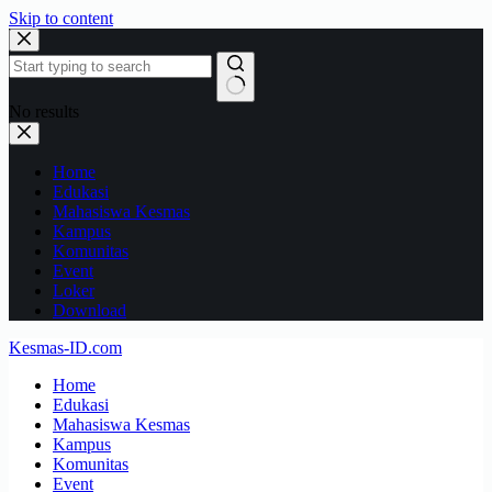
Skip to content
No results
Home
Edukasi
Mahasiswa Kesmas
Kampus
Komunitas
Event
Loker
Download
Kesmas-ID.com
Home
Edukasi
Mahasiswa Kesmas
Kampus
Komunitas
Event