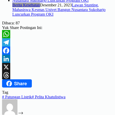
Berita Kesehatan
Desember 21, 2023
Lawan Stunting,
Mahasiswa Kesmas Univet Bangun Nusantara Sukoharjo
Luncurkan Program OKI
Dibaca:
87
Yuk Share Postingan Ini:
WhatsApp
Telegram
Facebook
LinkedIn
X
Share
Threads
Tag
#
Patungan Listrik
#
Pelita Khatulistiwa