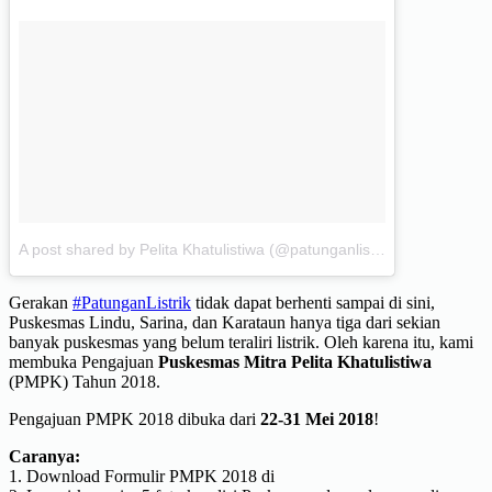
A post shared by Pelita Khatulistiwa (@patunganlistrik)
on
Mar 24, 
Gerakan
#PatunganListrik
tidak dapat berhenti sampai di sini,
Puskesmas Lindu, Sarina, dan Karataun hanya tiga dari sekian
banyak puskesmas yang belum teraliri listrik. Oleh karena itu, kami
membuka Pengajuan
Puskesmas Mitra Pelita Khatulistiwa
(PMPK) Tahun 2018.
Pengajuan PMPK 2018 dibuka dari
22-31 Mei 2018
!
Caranya:
1. Download Formulir PMPK 2018 di