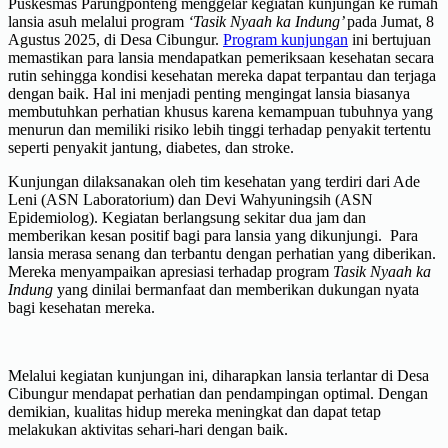
Puskesmas Parungponteng menggelar kegiatan kunjungan ke rumah
lansia asuh melalui program
‘Tasik Nyaah ka Indung’
pada Jumat, 8
Agustus 2025, di Desa Cibungur.
Program kunjungan
ini bertujuan
memastikan para lansia mendapatkan pemeriksaan kesehatan secara
rutin sehingga kondisi kesehatan mereka dapat terpantau dan terjaga
dengan baik. Hal ini menjadi penting mengingat lansia biasanya
membutuhkan perhatian khusus karena kemampuan tubuhnya yang
menurun dan memiliki risiko lebih tinggi terhadap penyakit tertentu
seperti penyakit jantung, diabetes, dan stroke.
Kunjungan dilaksanakan oleh tim kesehatan yang terdiri dari Ade
Leni (ASN Laboratorium) dan Devi Wahyuningsih (ASN
Epidemiolog). Kegiatan berlangsung sekitar dua jam dan
memberikan kesan positif bagi para lansia yang dikunjungi. Para
lansia merasa senang dan terbantu dengan perhatian yang diberikan.
Mereka menyampaikan apresiasi terhadap program
Tasik Nyaah ka
Indung
yang dinilai bermanfaat dan memberikan dukungan nyata
bagi kesehatan mereka.
Melalui kegiatan kunjungan ini, diharapkan lansia terlantar di Desa
Cibungur mendapat perhatian dan pendampingan optimal. Dengan
demikian, kualitas hidup mereka meningkat dan dapat tetap
melakukan aktivitas sehari-hari dengan baik.