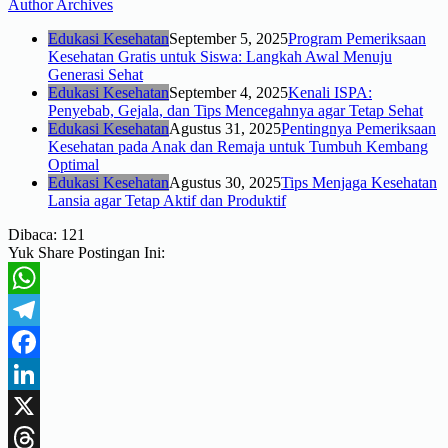
Author Archives
Edukasi Kesehatan
September 5, 2025
Program Pemeriksaan
Kesehatan Gratis untuk Siswa: Langkah Awal Menuju
Generasi Sehat
Edukasi Kesehatan
September 4, 2025
Kenali ISPA:
Penyebab, Gejala, dan Tips Mencegahnya agar Tetap Sehat
Edukasi Kesehatan
Agustus 31, 2025
Pentingnya Pemeriksaan
Kesehatan pada Anak dan Remaja untuk Tumbuh Kembang
Optimal
Edukasi Kesehatan
Agustus 30, 2025
Tips Menjaga Kesehatan
Lansia agar Tetap Aktif dan Produktif
Dibaca:
121
Yuk Share Postingan Ini:
WhatsApp
Telegram
Facebook
LinkedIn
X