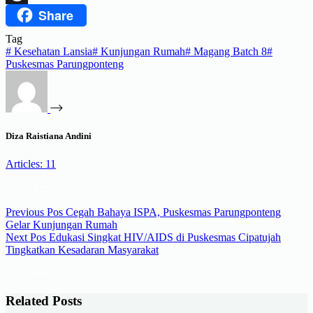
Share
Threads
Tag
#
Kesehatan Lansia
#
Kunjungan Rumah
#
Magang Batch 8
#
Puskesmas Parungponteng
Diza Raistiana Andini
Articles: 11
Previous
Pos
Cegah Bahaya ISPA, Puskesmas Parungponteng
Gelar Kunjungan Rumah
Next
Pos
Edukasi Singkat HIV/AIDS di Puskesmas Cipatujah
Tingkatkan Kesadaran Masyarakat
Related Posts