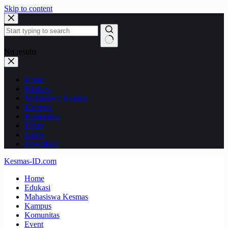
Skip to content
No results
Home
Edukasi
Mahasiswa Kesmas
Kampus
Komunitas
Event
Loker
Download
Kesmas-ID.com
Home
Edukasi
Mahasiswa Kesmas
Kampus
Komunitas
Event