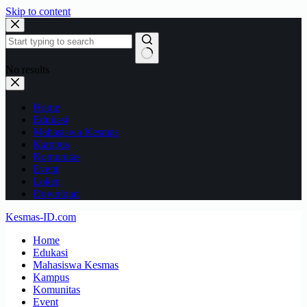
Skip to content
No results
Home
Edukasi
Mahasiswa Kesmas
Kampus
Komunitas
Event
Loker
Download
Kesmas-ID.com
Home
Edukasi
Mahasiswa Kesmas
Kampus
Komunitas
Event