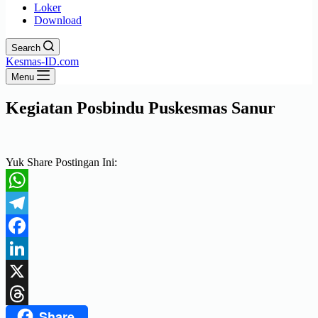
Loker
Download
Search
Kesmas-ID.com
Menu
Kegiatan Posbindu Puskesmas Sanur
Yuk Share Postingan Ini:
WhatsApp
Telegram
Facebook
LinkedIn
X
Share
Threads