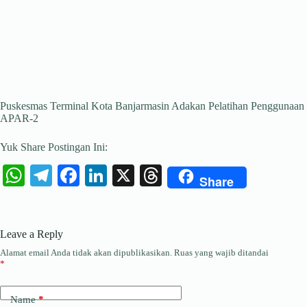
Puskesmas Terminal Kota Banjarmasin Adakan Pelatihan Penggunaan
APAR-2
Yuk Share Postingan Ini:
W
Te
Fa
Li
X
T
Share
ha
le
ce
nk
hr
ts
gr
bo
ed
ea
Leave a Reply
A
a
ok
In
ds
Alamat email Anda tidak akan dipublikasikan.
Ruas yang wajib ditandai
pp
m
*
Name
*