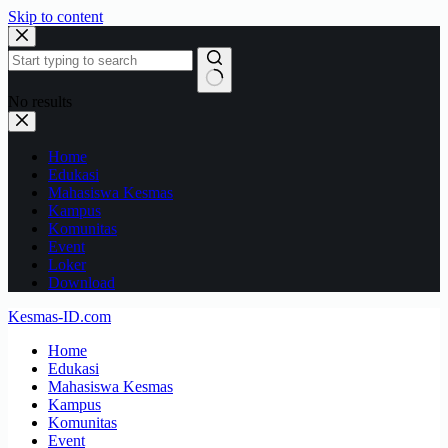
Skip to content
No results
Home
Edukasi
Mahasiswa Kesmas
Kampus
Komunitas
Event
Loker
Download
Kesmas-ID.com
Home
Edukasi
Mahasiswa Kesmas
Kampus
Komunitas
Event