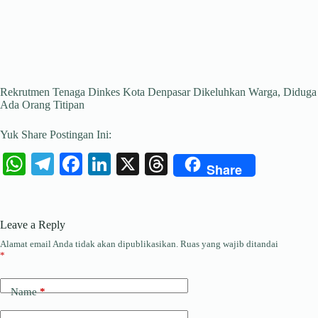
Rekrutmen Tenaga Dinkes Kota Denpasar Dikeluhkan Warga, Diduga
Ada Orang Titipan
Yuk Share Postingan Ini:
W
Te
Fa
Li
X
T
Share
ha
le
ce
nk
hr
ts
gr
bo
ed
ea
Leave a Reply
A
a
ok
In
ds
Alamat email Anda tidak akan dipublikasikan.
Ruas yang wajib ditandai
pp
m
*
Name
*