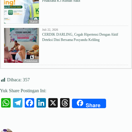
Pelaksana K3 Rumah Sakit
Karier
Juli 22, 2026
CERDIK DARLING, Cegah Hipertensi Dengan Aktif
Deteksi Dini Bersama Posyandu Keliling
Puskesmas
Dibaca:
357
Yuk Share Postingan Ini:
W
Te
Fa
Li
X
T
Share
ha
le
ce
nk
hr
ts
gr
bo
ed
ea
A
a
ok
In
ds