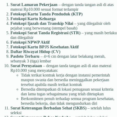
Surat Lamaran Pekerjaan
– dengan tanda tangan asli di atas
materai Rp10.000 sesuai format terlampir
Fotokopi Kartu Tanda Penduduk (KTP)
Fotokopi Kartu Keluarga
Fotokopi Ijazah dan Transkip Nilai
– yang dilegalisir oleh
pejabat yang berwenang (stempel basah)
Fotokopi Surat Tanda Registrasi (STR)
– yang masih berlaku
dan dilegalisir
Fotokopi NPWP Aktif
Fotokopi Kartu BPJS Kesehatan Aktif
Daftar Riwayat Hidup (CV)
Pasfoto Terbaru
– 4×6 cm dengan latar belakang merah,
sebanyak 3 (tiga) lembar
Surat Pernyataan
– dengan tanda tangan asli di atas materai
Rp10.000 yang menyatakan:
Tidak terikat kontrak kerja dengan instansi pemerintah
maupun swasta dan bersedia meninggalkan pekerjaan
tersebut apabila masih terikat kontrak
Bersedia ditempatkan di lokasi penugasan sesuai kriteria
dan lama tugas sebagaimana yang telah ditetapkan
Berkomitmen penuh terhadap semua program kesehatan,
bersedia bekerja, dan tidak mengundurkan diri
Surat Keterangan Berbadan Sehat (SKBS)
– setelah lulus
seleksi