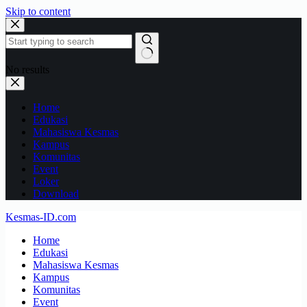
Skip to content
No results
Home
Edukasi
Mahasiswa Kesmas
Kampus
Komunitas
Event
Loker
Download
Kesmas-ID.com
Home
Edukasi
Mahasiswa Kesmas
Kampus
Komunitas
Event