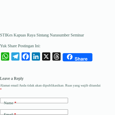
STIKes Kapuas Raya Sintang Narasumber Seminar
Yuk Share Postingan Ini:
W
Te
Fa
Li
X
T
Share
ha
le
ce
nk
hr
ts
gr
bo
ed
ea
Leave a Reply
A
a
ok
In
ds
Alamat email Anda tidak akan dipublikasikan.
Ruas yang wajib ditandai
pp
m
*
Name
*
Email
*