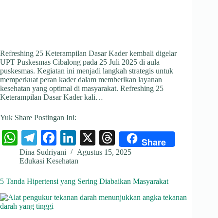
Refreshing 25 Keterampilan Dasar Kader kembali digelar
UPT Puskesmas Cibalong pada 25 Juli 2025 di aula
puskesmas. Kegiatan ini menjadi langkah strategis untuk
memperkuat peran kader dalam memberikan layanan
kesehatan yang optimal di masyarakat. Refreshing 25
Keterampilan Dasar Kader kali…
Yuk Share Postingan Ini:
W
Te
Fa
Li
X
T
Share
ha
le
ce
nk
hr
Dina Sudriyani
Agustus 15, 2025
Edukasi Kesehatan
ts
gr
bo
ed
ea
A
a
ok
In
ds
5 Tanda Hipertensi yang Sering Diabaikan Masyarakat
pp
m