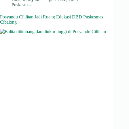
ha
le
ce
nk
hr
Puskesmas
ts
gr
bo
ed
ea
A
a
ok
In
ds
Posyandu Cililitan Jadi Ruang Edukasi DBD Puskesmas
Cibalong
pp
m