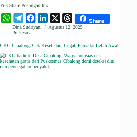
Yuk Share Postingan Ini:
W
Te
Fa
Li
X
T
Share
ha
le
ce
nk
hr
Dina Sudriyani
Agustus 12, 2025
Puskesmas
ts
gr
bo
ed
ea
A
a
ok
In
ds
CKG Cibalong: Cek Kesehatan, Cegah Penyakit Lebih Awal
pp
m