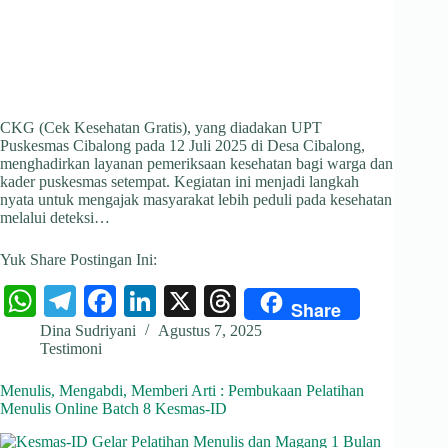
CKG (Cek Kesehatan Gratis), yang diadakan UPT
Puskesmas Cibalong pada 12 Juli 2025 di Desa Cibalong,
menghadirkan layanan pemeriksaan kesehatan bagi warga dan
kader puskesmas setempat. Kegiatan ini menjadi langkah
nyata untuk mengajak masyarakat lebih peduli pada kesehatan
melalui deteksi…
Yuk Share Postingan Ini:
W
Te
Fa
Li
X
T
Share
ha
le
ce
nk
hr
Dina Sudriyani
Agustus 7, 2025
Testimoni
ts
gr
bo
ed
ea
A
a
ok
In
ds
Menulis, Mengabdi, Memberi Arti : Pembukaan Pelatihan
Menulis Online Batch 8 Kesmas-ID
pp
m