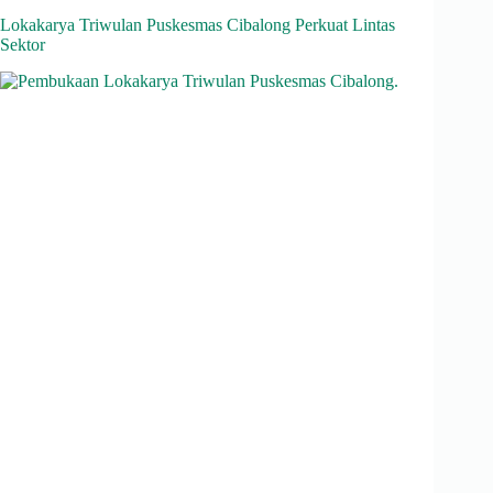
A
a
ok
In
ds
Lokakarya Triwulan Puskesmas Cibalong Perkuat Lintas
Sektor
pp
m