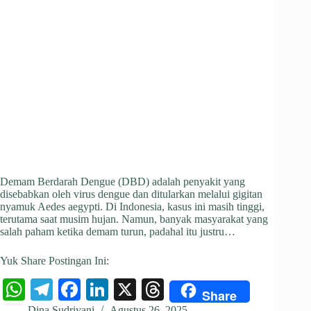
Demam Berdarah Dengue (DBD) adalah penyakit yang
disebabkan oleh virus dengue dan ditularkan melalui gigitan
nyamuk Aedes aegypti. Di Indonesia, kasus ini masih tinggi,
terutama saat musim hujan. Namun, banyak masyarakat yang
salah paham ketika demam turun, padahal itu justru…
Yuk Share Postingan Ini:
W
Te
Fa
Li
X
T
Share
Dina Sudriyani
Agustus 26, 2025