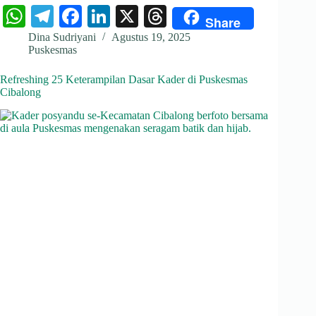
W
Te
Fa
Li
X
T
Share
ha
le
ce
nk
hr
Dina Sudriyani
Agustus 19, 2025
Puskesmas
ts
gr
bo
ed
ea
A
a
ok
In
ds
Refreshing 25 Keterampilan Dasar Kader di Puskesmas
Cibalong
pp
m