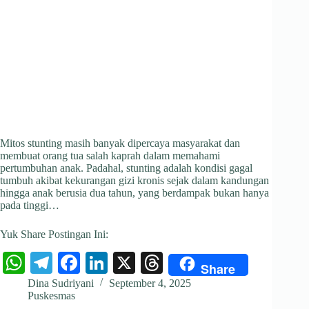
Mitos stunting masih banyak dipercaya masyarakat dan
membuat orang tua salah kaprah dalam memahami
pertumbuhan anak. Padahal, stunting adalah kondisi gagal
tumbuh akibat kekurangan gizi kronis sejak dalam kandungan
hingga anak berusia dua tahun, yang berdampak bukan hanya
pada tinggi…
Yuk Share Postingan Ini:
W
Te
Fa
Li
X
T
Share
ha
le
ce
nk
hr
Dina Sudriyani
September 4, 2025
Puskesmas
ts
gr
bo
ed
ea