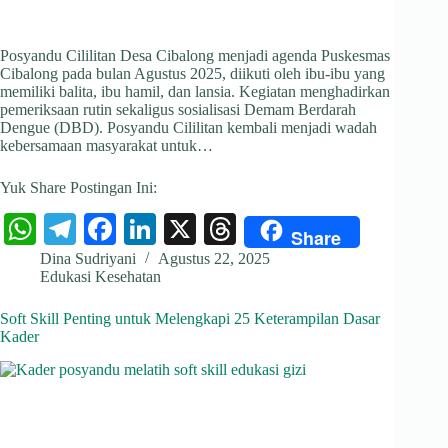
Posyandu Cililitan Desa Cibalong menjadi agenda Puskesmas
Cibalong pada bulan Agustus 2025, diikuti oleh ibu-ibu yang
memiliki balita, ibu hamil, dan lansia. Kegiatan menghadirkan
pemeriksaan rutin sekaligus sosialisasi Demam Berdarah
Dengue (DBD). Posyandu Cililitan kembali menjadi wadah
kebersamaan masyarakat untuk…
Yuk Share Postingan Ini:
W
Te
Fa
Li
X
T
Share
ha
le
ce
nk
hr
Dina Sudriyani
Agustus 22, 2025
Edukasi Kesehatan
ts
gr
bo
ed
ea
A
a
ok
In
ds
Soft Skill Penting untuk Melengkapi 25 Keterampilan Dasar
Kader
pp
m