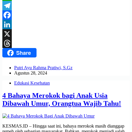
WhatsApp
Telegram
Facebook
LinkedIn
X
Share
Threads
Putri Ayu Rahma Pratiwi, S.Gz
Agustus 28, 2024
Edukasi Kesehatan
4 Bahaya Merokok bagi Anak Usia
Dibawah Umur, Orangtua Wajib Tahu!
KESMAS.ID – Hingga saat ini, bahaya merokok masih dianggap
remeh oleh sebagian masyarakat. Bahkan, merokok menjadi salah