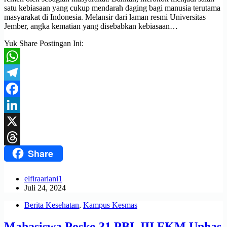
satu kebiasaan yang cukup mendarah daging bagi manusia terutama
masyarakat di Indonesia. Melansir dari laman resmi Universitas
Jember, angka kematian yang disebabkan kebiasaan…
Yuk Share Postingan Ini:
WhatsApp
Telegram
Facebook
LinkedIn
X
Share
Threads
elfiraariani1
Juli 24, 2024
Berita Kesehatan
,
Kampus Kesmas
Mahasiswa Posko 31 PBL III FKM Unhas