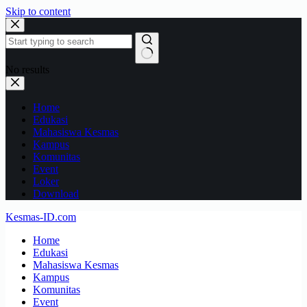
Skip to content
No results
Home
Edukasi
Mahasiswa Kesmas
Kampus
Komunitas
Event
Loker
Download
Kesmas-ID.com
Home
Edukasi
Mahasiswa Kesmas
Kampus
Komunitas
Event