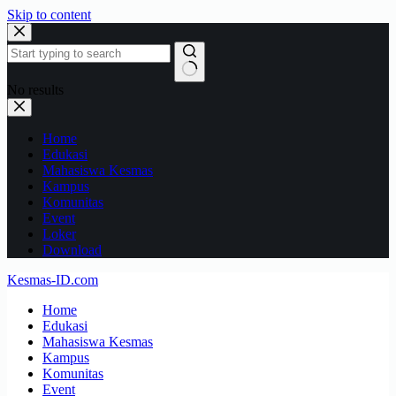
Skip to content
No results
Home
Edukasi
Mahasiswa Kesmas
Kampus
Komunitas
Event
Loker
Download
Kesmas-ID.com
Home
Edukasi
Mahasiswa Kesmas
Kampus
Komunitas
Event