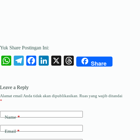
Yuk Share Postingan Ini:
W
Te
Fa
Li
X
T
Share
ha
le
ce
nk
hr
ts
gr
bo
ed
ea
Leave a Reply
A
a
ok
In
ds
Alamat email Anda tidak akan dipublikasikan.
Ruas yang wajib ditandai
pp
m
*
Name
*
Email
*