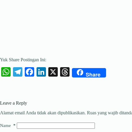
Yuk Share Postingan Ini:
W
Te
Fa
Li
X
T
Share
ha
le
ce
nk
hr
ts
gr
bo
ed
ea
A
a
ok
In
ds
Leave a Reply
pp
m
Alamat email Anda tidak akan dipublikasikan.
Ruas yang wajib ditand
Name
*