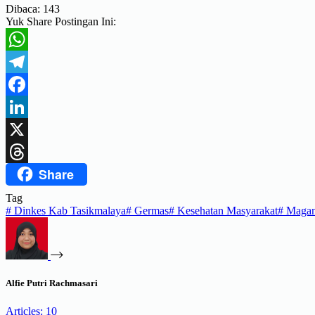
Dibaca:
143
Yuk Share Postingan Ini:
WhatsApp
Telegram
Facebook
LinkedIn
X
Share
Threads
Tag
#
Dinkes Kab Tasikmalaya
#
Germas
#
Kesehatan Masyarakat
#
Magan
Alfie Putri Rachmasari
Articles: 10