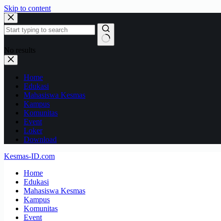
Skip to content
No results
Home
Edukasi
Mahasiswa Kesmas
Kampus
Komunitas
Event
Loker
Download
Kesmas-ID.com
Home
Edukasi
Mahasiswa Kesmas
Kampus
Komunitas
Event