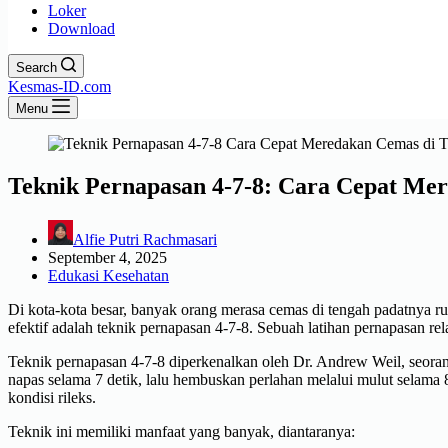
Loker
Download
Search
Kesmas-ID.com
Menu
Teknik Pernapasan 4-7-8: Cara Cepat Me
Alfie Putri Rachmasari
September 4, 2025
Edukasi Kesehatan
Di kota-kota besar, banyak orang merasa cemas di tengah padatnya ru
efektif adalah teknik pernapasan 4-7-8. Sebuah latihan pernapasan rel
Teknik pernapasan 4-7-8 diperkenalkan oleh Dr. Andrew Weil, seorang 
napas selama 7 detik, lalu hembuskan perlahan melalui mulut selama 
kondisi rileks.
Teknik ini memiliki manfaat yang banyak, diantaranya: