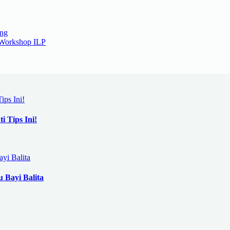
ing
 Workshop ILP
i Tips Ini!
 Bayi Balita