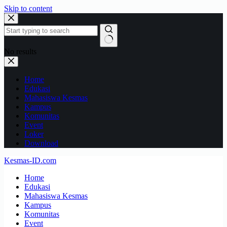
Skip to content
No results
Home
Edukasi
Mahasiswa Kesmas
Kampus
Komunitas
Event
Loker
Download
Kesmas-ID.com
Home
Edukasi
Mahasiswa Kesmas
Kampus
Komunitas
Event