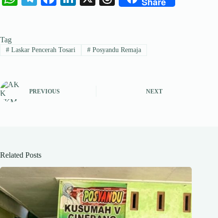
Share
ha
le
ce
nk
hr
ts
gr
bo
ed
ea
Tag
A
a
ok
In
ds
#
Laskar Pencerah Tosari
#
Posyandu Remaja
pp
m
PREVIOUS
NEXT
Related Posts