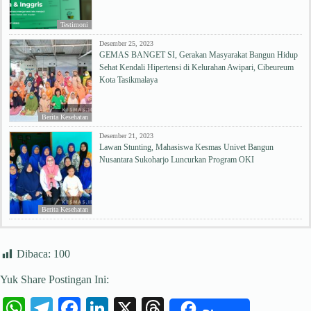
Testimoni
Desember 25, 2023
GEMAS BANGET SI, Gerakan Masyarakat Bangun Hidup
Sehat Kendali Hipertensi di Kelurahan Awipari, Cibeureum
Kota Tasikmalaya
Berita Kesehatan
Desember 21, 2023
Lawan Stunting, Mahasiswa Kesmas Univet Bangun
Nusantara Sukoharjo Luncurkan Program OKI
Berita Kesehatan
Dibaca:
100
Yuk Share Postingan Ini:
W
Te
Fa
Li
X
T