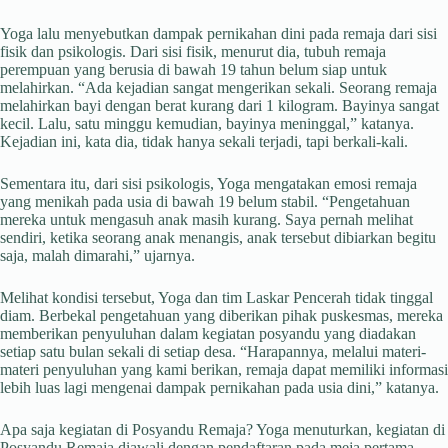
Yoga lalu menyebutkan dampak pernikahan dini pada remaja dari sisi
fisik dan psikologis. Dari sisi fisik, menurut dia, tubuh remaja
perempuan yang berusia di bawah 19 tahun belum siap untuk
melahirkan. “Ada kejadian sangat mengerikan sekali. Seorang remaja
melahirkan bayi dengan berat kurang dari 1 kilogram. Bayinya sangat
kecil. Lalu, satu minggu kemudian, bayinya meninggal,” katanya.
Kejadian ini, kata dia, tidak hanya sekali terjadi, tapi berkali-kali.
Sementara itu, dari sisi psikologis, Yoga mengatakan emosi remaja
yang menikah pada usia di bawah 19 belum stabil. “Pengetahuan
mereka untuk mengasuh anak masih kurang. Saya pernah melihat
sendiri, ketika seorang anak menangis, anak tersebut dibiarkan begitu
saja, malah dimarahi,” ujarnya.
Melihat kondisi tersebut, Yoga dan tim Laskar Pencerah tidak tinggal
diam. Berbekal pengetahuan yang diberikan pihak puskesmas, mereka
memberikan penyuluhan dalam kegiatan posyandu yang diadakan
setiap satu bulan sekali di setiap desa. “Harapannya, melalui materi-
materi penyuluhan yang kami berikan, remaja dapat memiliki informasi
lebih luas lagi mengenai dampak pernikahan pada usia dini,” katanya.
Apa saja kegiatan di Posyandu Remaja? Yoga menuturkan, kegiatan di
Posyandu Remaja diawali dengan pendaftaran pada meja pertama,