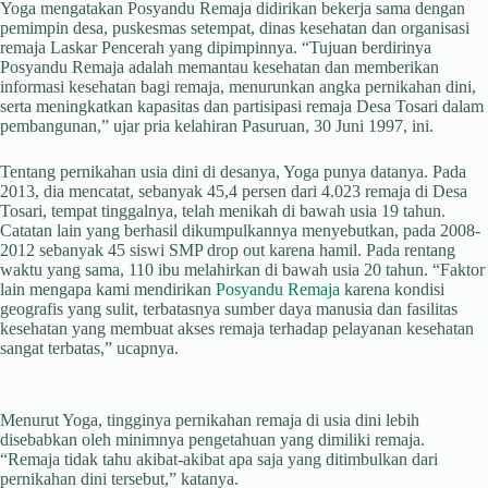
Yoga mengatakan Posyandu Remaja didirikan bekerja sama dengan
pemimpin desa, puskesmas setempat, dinas kesehatan dan organisasi
remaja Laskar Pencerah yang dipimpinnya. “Tujuan berdirinya
Posyandu Remaja adalah memantau kesehatan dan memberikan
informasi kesehatan bagi remaja, menurunkan angka pernikahan dini,
serta meningkatkan kapasitas dan partisipasi remaja Desa Tosari dalam
pembangunan,” ujar pria kelahiran Pasuruan, 30 Juni 1997, ini.
Tentang pernikahan usia dini di desanya, Yoga punya datanya. Pada
2013, dia mencatat, sebanyak 45,4 persen dari 4.023 remaja di Desa
Tosari, tempat tinggalnya, telah menikah di bawah usia 19 tahun.
Catatan lain yang berhasil dikumpulkannya menyebutkan, pada 2008-
2012 sebanyak 45 siswi SMP drop out karena hamil. Pada rentang
waktu yang sama, 110 ibu melahirkan di bawah usia 20 tahun. “Faktor
lain mengapa kami mendirikan
Posyandu Remaja
karena kondisi
geografis yang sulit, terbatasnya sumber daya manusia dan fasilitas
kesehatan yang membuat akses remaja terhadap pelayanan kesehatan
sangat terbatas,” ucapnya.
Menurut Yoga, tingginya pernikahan remaja di usia dini lebih
disebabkan oleh minimnya pengetahuan yang dimiliki remaja.
“Remaja tidak tahu akibat-akibat apa saja yang ditimbulkan dari
pernikahan dini tersebut,” katanya.