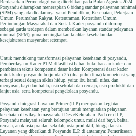
Berdasarkan Permendagri yang diterbitkan pada Bulan Agustus 2024,
Posyandu diharapkan menerapkan 6 bidang standar pelayanan minimal
(SPM) yang ada didalamnya yakni Pendidikan, Kesehatan, Pekerjaan
Umum, Perumahan Rakyat, Ketentraman, Ketertiban Umum,
Perlindungan Masyarakat dan Sosial. Kader posyandu didorong
sebagai garda terdepan dalam memberikan layanan standar pelayanan
minimal (SPM), guna meningkatkan kualitas kesehatan dan
kesejahteraan masyarakat setempat.
Untuk mendukung transformasi pelayanan kesehatan di posyandu,
Pemberdayaan Kader PTM difasilitasi bahan buku bacaan kader dan
pembinaan teknis kompetensi dasar kader. Kompetensi dasar kader
untuk kader posyandu berjumlah 25 (dua puluh lima) kompetensi yang
terbagi sesuai dengan siklus hidup, yaitu: ibu hamil, nifas, dan
menyusui; bayi dan balita; usia sekolah dan remaja; usia produktif dan
lanjut usia, serta kompetensi pengelolaan posyandu.
Posyandu Integrasi Layanan Primer (ILP) merupakan kegiatan
pelayanan kesehatan yang bertujuan untuk menguatkan pelayanan
kesehatan di wilayah masyarakat Desa/Kelurahan. Pada era ILP,
Posyandu melayani seluruh kelompok umur, mulai dari bayi, balita,
remaja, anak usia pra dan sekolah, usia produktif, hingga lansia.
Layanan yang diberikan di Posyandu ILP, di antaranya: Pemeriksaan