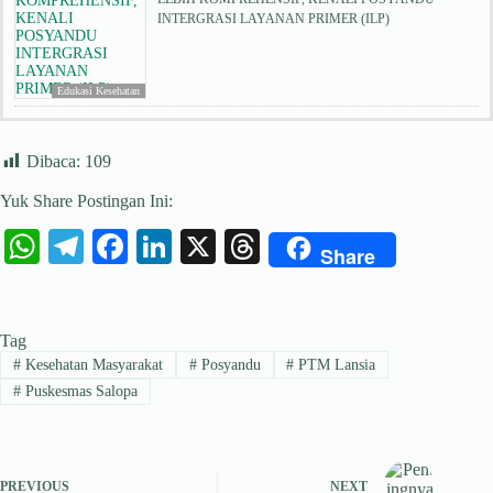
INTERGRASI LAYANAN PRIMER (ILP)
Edukasi Kesehatan
Dibaca:
109
Yuk Share Postingan Ini:
W
Te
Fa
Li
X
T
Share
ha
le
ce
nk
hr
ts
gr
bo
ed
ea
Tag
A
a
ok
In
ds
#
Kesehatan Masyarakat
#
Posyandu
#
PTM Lansia
pp
m
#
Puskesmas Salopa
PREVIOUS
NEXT