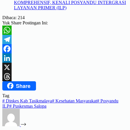
KOMPREHENSIF, KENALI POSYANDU INTERGRASI
LAYANAN PRIMER (ILP)
Dibaca:
214
Yuk Share Postingan Ini:
WhatsApp
Telegram
Facebook
LinkedIn
X
Share
Threads
Tag
#
Dinkes Kab Tasikmalaya
#
Kesehatan Masyarakat
#
Posyandu
ILP
#
Puskesmas Salopa