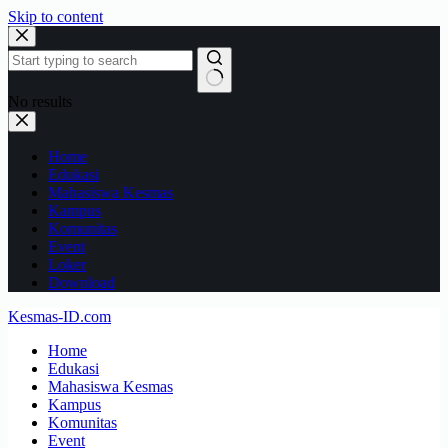
Skip to content
No results
Home
Edukasi
Mahasiswa Kesmas
Kampus
Komunitas
Event
Loker
Download
Kesmas-ID.com
Home
Edukasi
Mahasiswa Kesmas
Kampus
Komunitas
Event