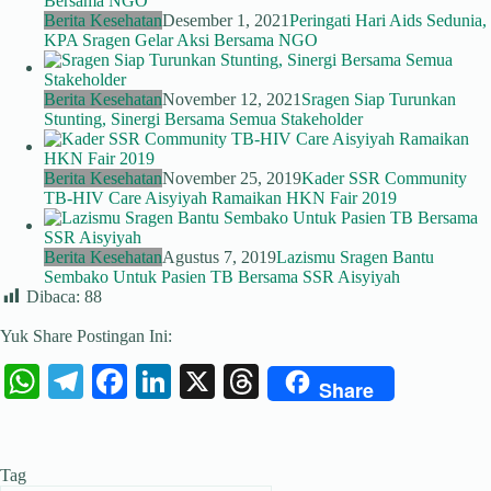
Berita Kesehatan
Desember 1, 2021
Peringati Hari Aids Sedunia,
KPA Sragen Gelar Aksi Bersama NGO
Berita Kesehatan
November 12, 2021
Sragen Siap Turunkan
Stunting, Sinergi Bersama Semua Stakeholder
Berita Kesehatan
November 25, 2019
Kader SSR Community
TB-HIV Care Aisyiyah Ramaikan HKN Fair 2019
Berita Kesehatan
Agustus 7, 2019
Lazismu Sragen Bantu
Sembako Untuk Pasien TB Bersama SSR Aisyiyah
Dibaca:
88
Yuk Share Postingan Ini:
W
Te
Fa
Li
X
T
Share
ha
le
ce
nk
hr
ts
gr
bo
ed
ea
Tag
A
a
ok
In
ds