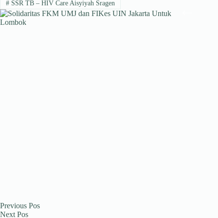
#
SSR TB – HIV Care Aisyiyah Sragen
pp
m
Previous
Pos
Next
Pos