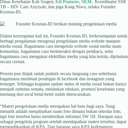
Dinas Kesehatan Kab Sragen;
Edi Pramono, SKM,
Koordinator SSR
TB – HIV Care Aisyiyah; dan juga Kang Niwa, selaku Founder
Kesmas-ID.
Dalam kesempatan kali ini, Founder Kesmas-ID, berkesempatan untuk
berbagi pengalaman mengenai pengelolaan media website maupun
media sosial. Bagaimana cara mengelola website sosial media suatu
komunitas, bagaimana cara berinteraksi dengan pembaca, serta
bagaimana cara mengukur efektifitas media yang kita kelola, dijelaskan
secara cermat.
Peserta pun diajak untuk praktek secara langsung cara sederhana
bagaimana membuat postingan di facebook dan instagram yang
tertarget. Sehingga kegiatan update status di media sosial bukan hanya
menjadi rutinitas semata, melainkan edukasi, promosi kesehatan yang
memang dari awal betul-betul sudah direncanakan.
“Materi pengelolaan media merupakan hal baru bagi saya. Yang
menarik adalah menjabarkan suatu foto dimana bukan sekedar foto,
tapi foto tersebut harus memberikan infomasi 5W 1H. Harapan saya
sebagai pengelola program setelah mendapatkan materi tersebut, dapat
mengaplikasikan di KPA. Dan harapan saya KPA kedepannya