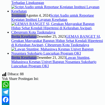
Terhadap Lingkungan
Testimoni
Agustus 4, 2024
Script Audio untuk Reportase
Kegiatan Institusi Layanan Kesehatan
Berita Kesehatan
Desember 25, 2023
GEMAS BANGET SI,
Gerakan Masyarakat Bangun Hidup Sehat Kendali Hipertensi
di Kelurahan Awipari, Cibeureum Kota Tasikmalaya
Berita Kesehatan
Desember 21, 2023
Lawan Stunting,
Mahasiswa Kesmas Univet Bangun Nusantara Sukoharjo
Luncurkan Program OKI
Dibaca:
88
Yuk Share Postingan Ini:
WhatsApp
Telegram