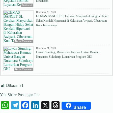
Kesehatan
Testimoni
Desember 25, 2023
GEMAS BANGET SI, Gerakan Masyarakat Bangun Hidup
Sehat Kendali Hipertensi di Kelurahan Awipari, Cibeureum
Kota Tasikmalaya
Berita Kesehatan
Desember 21, 2023
Lawan Stunting, Mahasiswa Kesmas Univet Bangun
Nusantara Sukoharjo Luncurkan Program OKI
Berita Kesehatan
Dibaca:
81
Yuk Share Postingan Ini:
W
Te
Fa
Li
X
T
Share