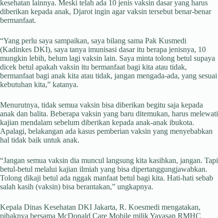
kesehatan lainnya. Meski telah ada 10 jenis vaksin dasar yang harus
diberikan kepada anak, Djarot ingin agar vaksin tersebut benar-benar
bermanfaat.
“Yang perlu saya sampaikan, saya bilang sama Pak Kusmedi
(Kadinkes DKI), saya tanya imunisasi dasar itu berapa jenisnya, 10
mungkin lebih, belum lagi vaksin lain. Saya minta tolong betul supaya
dicek betul apakah vaksin itu bermanfaat bagi kita atau tidak,
bermanfaat bagi anak kita atau tidak, jangan mengada-ada, yang sesuai
kebutuhan kita,” katanya.
Menurutnya, tidak semua vaksin bisa diberikan begitu saja kepada
anak dan balita. Beberapa vaksin yang baru ditemukan, harus melewati
kajian mendalam sebelum diberikan kepada anak-anak ibukota.
Apalagi, belakangan ada kasus pemberian vaksin yang menyebabkan
hal tidak baik untuk anak.
“Jangan semua vaksin dia muncul langsung kita kasihkan, jangan. Tapi
betul-betul melalui kajian ilmiah yang bisa dipertanggungjawabkan.
Tolong dikaji betul ada nggak manfaat betul bagi kita. Hati-hati sebab
salah kasih (vaksin) bisa berantakan,” ungkapnya.
Kepala Dinas Kesehatan DKI Jakarta, R. Koesmedi mengatakan,
pihaknya bersama McDonald Care Mobile milik Yayasan RMHC