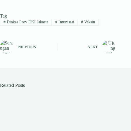
ha
le
ce
nk
hr
ts
gr
bo
ed
ea
Tag
A
a
ok
In
ds
#
Dinkes Prov DKI Jakarta
#
Imunisasi
#
Vaksin
pp
m
PREVIOUS
NEXT
Related Posts