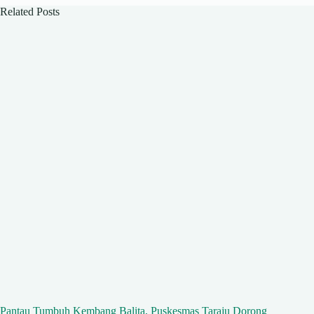
Related Posts
Pantau Tumbuh Kembang Balita, Puskesmas Taraju Dorong