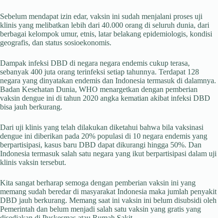
Sebelum mendapat izin edar, vaksin ini sudah menjalani proses uji
klinis yang melibatkan lebih dari 40.000 orang di seluruh dunia, dari
berbagai kelompok umur, etnis, latar belakang epidemiologis, kondisi
geografis, dan status sosioekonomis.
Dampak infeksi DBD di negara negara endemis cukup terasa,
sebanyak 400 juta orang terinfeksi setiap tahunnya. Terdapat 128
negara yang dinyatakan endemis dan Indonesia termasuk di dalamnya.
Badan Kesehatan Dunia, WHO menargetkan dengan pemberian
vaksin dengue ini di tahun 2020 angka kematian akibat infeksi DBD
bisa jauh berkurang.
Dari uji klinis yang telah dilakukan diketahui bahwa bila vaksinasi
dengue ini diberikan pada 20% populasi di 10 negara endemis yang
berpartisipasi, kasus baru DBD dapat dikurangi hingga 50%. Dan
Indonesia termasuk salah satu negara yang ikut berpartisipasi dalam uji
klinis vaksin tersebut.
Kita sangat berharap semoga dengan pemberian vaksin ini yang
memang sudah beredar di masyarakat Indonesia maka jumlah penyakit
DBD jauh berkurang. Memang saat ini vaksin ini belum disubsidi oleh
Pemerintah dan belum menjadi salah satu vaksin yang gratis yang
disediakan di Puskesmas atau Rumah Sakit.