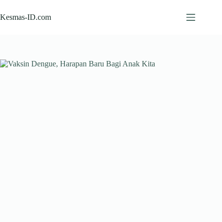
Skip
to
Kesmas-ID.com
content