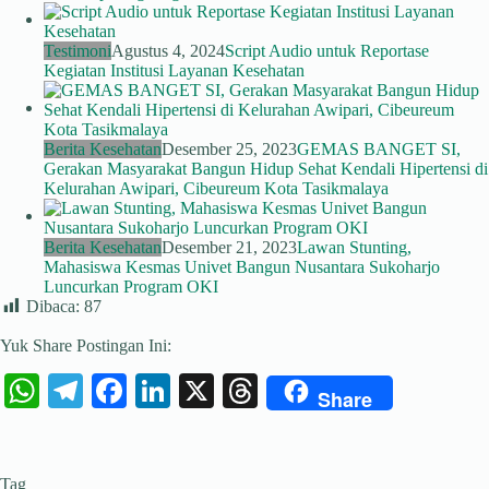
Testimoni
Agustus 4, 2024
Script Audio untuk Reportase
Kegiatan Institusi Layanan Kesehatan
Berita Kesehatan
Desember 25, 2023
GEMAS BANGET SI,
Gerakan Masyarakat Bangun Hidup Sehat Kendali Hipertensi di
Kelurahan Awipari, Cibeureum Kota Tasikmalaya
Berita Kesehatan
Desember 21, 2023
Lawan Stunting,
Mahasiswa Kesmas Univet Bangun Nusantara Sukoharjo
Luncurkan Program OKI
Dibaca:
87
Yuk Share Postingan Ini:
W
Te
Fa
Li
X
T
Share
ha
le
ce
nk
hr
ts
gr
bo
ed
ea
Tag