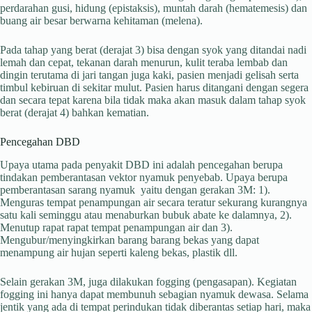
perdarahan gusi, hidung (epistaksis), muntah darah (hematemesis) dan
buang air besar berwarna kehitaman (melena).
Pada tahap yang berat (derajat 3) bisa dengan syok yang ditandai nadi
lemah dan cepat, tekanan darah menurun, kulit teraba lembab dan
dingin terutama di jari tangan juga kaki, pasien menjadi gelisah serta
timbul kebiruan di sekitar mulut. Pasien harus ditangani dengan segera
dan secara tepat karena bila tidak maka akan masuk dalam tahap syok
berat (derajat 4) bahkan kematian.
Pencegahan DBD
Upaya utama pada penyakit DBD ini adalah pencegahan berupa
tindakan pemberantasan vektor nyamuk penyebab. Upaya berupa
pemberantasan sarang nyamuk yaitu dengan gerakan 3M: 1).
Menguras tempat penampungan air secara teratur sekurang kurangnya
satu kali seminggu atau menaburkan bubuk abate ke dalamnya, 2).
Menutup rapat rapat tempat penampungan air dan 3).
Mengubur/menyingkirkan barang barang bekas yang dapat
menampung air hujan seperti kaleng bekas, plastik dll.
Selain gerakan 3M, juga dilakukan fogging (pengasapan). Kegiatan
fogging ini hanya dapat membunuh sebagian nyamuk dewasa. Selama
jentik yang ada di tempat perindukan tidak diberantas setiap hari, maka