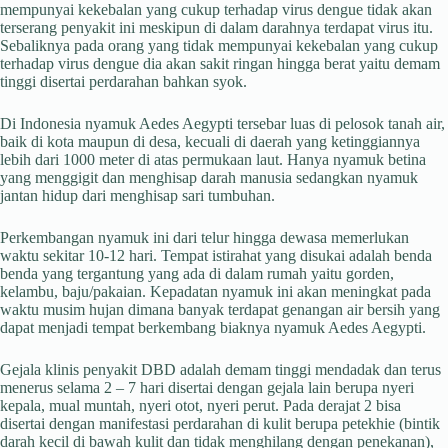
mempunyai kekebalan yang cukup terhadap virus dengue tidak akan
terserang penyakit ini meskipun di dalam darahnya terdapat virus itu.
Sebaliknya pada orang yang tidak mempunyai kekebalan yang cukup
terhadap virus dengue dia akan sakit ringan hingga berat yaitu demam
tinggi disertai perdarahan bahkan syok.
Di Indonesia nyamuk Aedes Aegypti tersebar luas di pelosok tanah air,
baik di kota maupun di desa, kecuali di daerah yang ketinggiannya
lebih dari 1000 meter di atas permukaan laut. Hanya nyamuk betina
yang menggigit dan menghisap darah manusia sedangkan nyamuk
jantan hidup dari menghisap sari tumbuhan.
Perkembangan nyamuk ini dari telur hingga dewasa memerlukan
waktu sekitar 10-12 hari. Tempat istirahat yang disukai adalah benda
benda yang tergantung yang ada di dalam rumah yaitu gorden,
kelambu, baju/pakaian. Kepadatan nyamuk ini akan meningkat pada
waktu musim hujan dimana banyak terdapat genangan air bersih yang
dapat menjadi tempat berkembang biaknya nyamuk Aedes Aegypti.
Gejala klinis penyakit DBD adalah demam tinggi mendadak dan terus
menerus selama 2 – 7 hari disertai dengan gejala lain berupa nyeri
kepala, mual muntah, nyeri otot, nyeri perut. Pada derajat 2 bisa
disertai dengan manifestasi perdarahan di kulit berupa petekhie (bintik
darah kecil di bawah kulit dan tidak menghilang dengan penekanan),