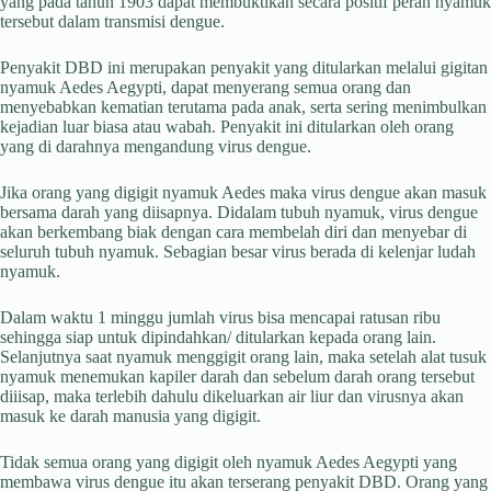
yang pada tahun 1903 dapat membuktikan secara positif peran nyamuk
tersebut dalam transmisi dengue.
Penyakit DBD ini merupakan penyakit yang ditularkan melalui gigitan
nyamuk Aedes Aegypti, dapat menyerang semua orang dan
menyebabkan kematian terutama pada anak, serta sering menimbulkan
kejadian luar biasa atau wabah. Penyakit ini ditularkan oleh orang
yang di darahnya mengandung virus dengue.
Jika orang yang digigit nyamuk Aedes maka virus dengue akan masuk
bersama darah yang diisapnya. Didalam tubuh nyamuk, virus dengue
akan berkembang biak dengan cara membelah diri dan menyebar di
seluruh tubuh nyamuk. Sebagian besar virus berada di kelenjar ludah
nyamuk.
Dalam waktu 1 minggu jumlah virus bisa mencapai ratusan ribu
sehingga siap untuk dipindahkan/ ditularkan kepada orang lain.
Selanjutnya saat nyamuk menggigit orang lain, maka setelah alat tusuk
nyamuk menemukan kapiler darah dan sebelum darah orang tersebut
diiisap, maka terlebih dahulu dikeluarkan air liur dan virusnya akan
masuk ke darah manusia yang digigit.
Tidak semua orang yang digigit oleh nyamuk Aedes Aegypti yang
membawa virus dengue itu akan terserang penyakit DBD. Orang yang