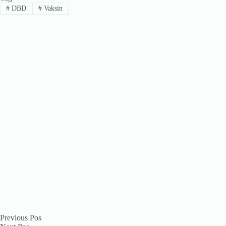
A
a
ok
In
ds
#
DBD
#
Vaksin
pp
m
Previous
Pos