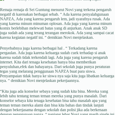
Remaja remaja di Sei Guntung menurut Novi yang terkena pengaruh
negatif di karenakan berbagai sebab. “ Ada karena penyalahgunaan
NAPZA, Ada yang karena pengaruh lem, jadi syarafnya rusak. Ada
yang karena minum minuman oplosan. Ada juga yang karena minum
komix berlebihan melewati batas yang di anjurkan. Anak anak SD
juga sudah ada yang terang terangan merokok. Ada yang sampai cacat
karena kegiatan negatif ini. “ demikian Novi menjelaskan.
Penyebabnya juga karena berbagai hal . “ Terkadang karena
pergaulan. Ada juga karena keluarga sudah cuek terhadap si anak
karena sudah tidak terkendali lagi. Ada juga yang karena pengaruh
internet. Kita dari tenaga kesehatan hanya bisa memberikan
penyuluhan,efek dan bahayanya. Dari sekolah juga punya peraturan
tegas yang melarang penggunaan NAPZA buat para siswa.
Penyampaian tidak hanya ke siswa nya saja kita juga libatkan keluarga
nya. “ demikian Novi menjelaskan pekerjaannya.
“Kita juga ada konselor sebaya yang sudah kita bina. Mereka yang
lebih tahu tentang teman teman mereka yang punya masalah. Dari
konselor sebaya kita tenaga kesehatan bisa tahu masalah apa yang
teman teman mereka alami dan bisa kita bahas dan tindak lanjuti
dengan bekerjasama dengan sekolah dan polisi jika ada berkenaan
dengan penggunaan napza. “ panjang lebar Novi yang masih single ini