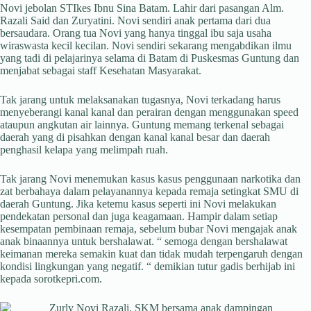
Novi jebolan STIkes Ibnu Sina Batam. Lahir dari pasangan Alm.
Razali Said dan Zuryatini. Novi sendiri anak pertama dari dua
bersaudara. Orang tua Novi yang hanya tinggal ibu saja usaha
wiraswasta kecil kecilan. Novi sendiri sekarang mengabdikan ilmu
yang tadi di pelajarinya selama di Batam di Puskesmas Guntung dan
menjabat sebagai staff Kesehatan Masyarakat.
Tak jarang untuk melaksanakan tugasnya, Novi terkadang harus
menyeberangi kanal kanal dan perairan dengan menggunakan speed
ataupun angkutan air lainnya. Guntung memang terkenal sebagai
daerah yang di pisahkan dengan kanal kanal besar dan daerah
penghasil kelapa yang melimpah ruah.
Tak jarang Novi menemukan kasus kasus penggunaan narkotika dan
zat berbahaya dalam pelayanannya kepada remaja setingkat SMU di
daerah Guntung. Jika ketemu kasus seperti ini Novi melakukan
pendekatan personal dan juga keagamaan. Hampir dalam setiap
kesempatan pembinaan remaja, sebelum bubar Novi mengajak anak
anak binaannya untuk bershalawat. “ semoga dengan bershalawat
keimanan mereka semakin kuat dan tidak mudah terpengaruh dengan
kondisi lingkungan yang negatif. “ demikian tutur gadis berhijab ini
kepada sorotkepri.com.