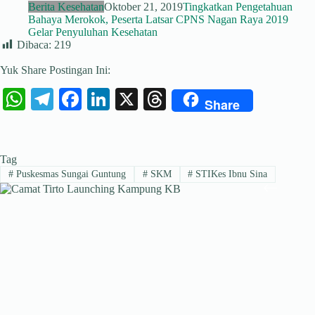
Berita Kesehatan
Oktober 21, 2019
Tingkatkan Pengetahuan
Bahaya Merokok, Peserta Latsar CPNS Nagan Raya 2019
Gelar Penyuluhan Kesehatan
Dibaca:
219
Yuk Share Postingan Ini:
W
Te
Fa
Li
X
T
Share
ha
le
ce
nk
hr
ts
gr
bo
ed
ea
Tag
A
a
ok
In
ds
#
Puskesmas Sungai Guntung
#
SKM
#
STIKes Ibnu Sina
pp
m