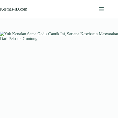
Skip
to
Kesmas-ID.com
content