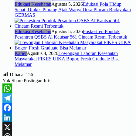
Edukasi Kesehatan
Agustus 5, 2026
Edukasi Pola Hidup
Sehat, Dinkes Pinrang Ajak Warga Desa Pincara Budayakan
GERMAS
Edukasi Kesehatan
Agustus 5, 2026
Poskestren Pondok
Pesantren QSBS Al Kautsar 561 Cineam Resmi Terbentuk
Karier
Agustus 4, 2026
Lowongan Laboran Kesehatan
Masyarakat FIKES UIKA Bogor, Fresh Graduate Bisa
Melamar
Dibaca:
156
Yuk Share Postingan Ini:
WhatsApp
Telegram
Facebook
LinkedIn