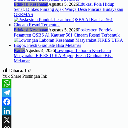
Edukasi Kesehatan
Agustus 5, 2026
Edukasi Pola Hidup
Sehat, Dinkes Pinrang Ajak Warga Desa Pincara Budayakan
GERMAS
Edukasi Kesehatan
Agustus 5, 2026
Poskestren Pondok
Pesantren QSBS Al Kautsar 561 Cineam Resmi Terbentuk
Karier
Agustus 4, 2026
Lowongan Laboran Kesehatan
Masyarakat FIKES UIKA Bogor, Fresh Graduate Bisa
Melamar
Dibaca:
157
Yuk Share Postingan Ini:
WhatsApp
Telegram
Facebook
LinkedIn