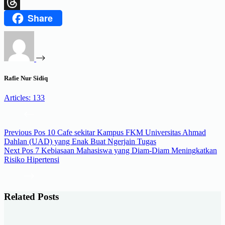
X
Share
Threads
Rafie Nur Sidiq
Articles: 133
Previous
Pos
10 Cafe sekitar Kampus FKM Universitas Ahmad
Dahlan (UAD) yang Enak Buat Ngerjain Tugas
Next
Pos
7 Kebiasaan Mahasiswa yang Diam-Diam Meningkatkan
Risiko Hipertensi
Related Posts