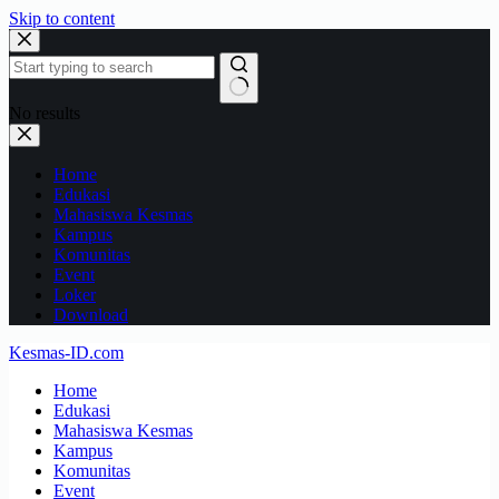
Skip to content
No results
Home
Edukasi
Mahasiswa Kesmas
Kampus
Komunitas
Event
Loker
Download
Kesmas-ID.com
Home
Edukasi
Mahasiswa Kesmas
Kampus
Komunitas
Event