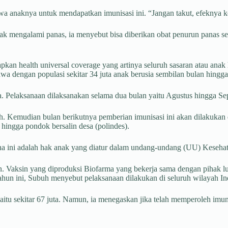
anaknya untuk mendapatkan imunisasi ini. “Jangan takut, efeknya kec
ak mengalami panas, ia menyebut bisa diberikan obat penurun panas sep
n health universal coverage yang artinya seluruh sasaran atau anak h
a dengan populasi sekitar 34 juta anak berusia sembilan bulan hingga
sia. Pelaksanaan dilaksanakan selama dua bulan yaitu Agustus hingga S
. Kemudian bulan berikutnya pemberian imunisasi ini akan dilakukan di
hingga pondok bersalin desa (polindes).
rena ini adalah hak anak yang diatur dalam undang-undang (UU) Keseh
 Vaksin yang diproduksi Biofarma yang bekerja sama dengan pihak luar 
ahun ini, Subuh menyebut pelaksanaan dilakukan di seluruh wilayah I
yaitu sekitar 67 juta. Namun, ia menegaskan jika telah memperoleh imu