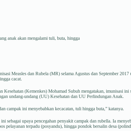
ang anak akan mengalami tuli, buta, hingga
unisasi Measles dan Rubela (MR) selama Agustus dan September 2017 u
ingga cacat.
n Kesehatan (Kemenkes) Mohamad Subuh mengatakan, imunisasi ini sif
ai dengan undang-undang (UU) Kesehatan dan UU Perlindungan Anak.
dan campak ini menyebabkan kecacatan, tuli hingga buta,” katanya.
 ini sebagai upaya pencegahan penyakit campak dan rubella. Ia menyeb
pos pelayanan terpadu (posyandu), hingga pondok bersalin desa (polind