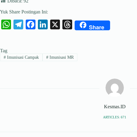
Dibaca:
92
Yuk Share Postingan Ini:
W
Te
Fa
Li
X
T
Share
ha
le
ce
nk
hr
ts
gr
bo
ed
ea
Tag
A
a
ok
In
ds
#
Imunisasi Campak
#
Imunisasi MR
pp
m
Kesmas.ID
ARTICLES: 671