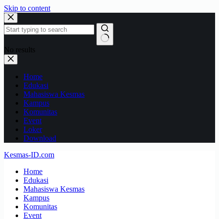
Skip to content
No results
Home
Edukasi
Mahasiswa Kesmas
Kampus
Komunitas
Event
Loker
Download
Kesmas-ID.com
Home
Edukasi
Mahasiswa Kesmas
Kampus
Komunitas
Event