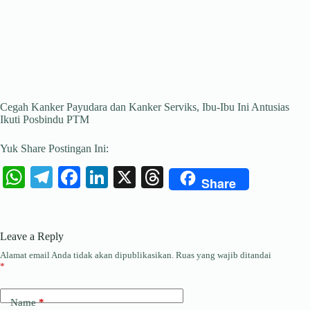
Cegah Kanker Payudara dan Kanker Serviks, Ibu-Ibu Ini Antusias
Ikuti Posbindu PTM
Yuk Share Postingan Ini:
W
Te
Fa
Li
X
T
Share
ha
le
ce
nk
hr
ts
gr
bo
ed
ea
Leave a Reply
A
a
ok
In
ds
Alamat email Anda tidak akan dipublikasikan.
Ruas yang wajib ditandai
pp
m
*
Name
*