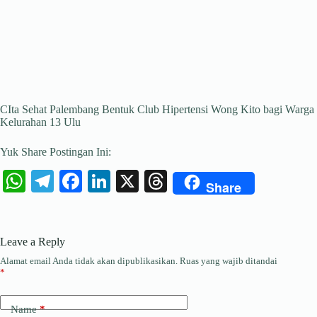
CIta Sehat Palembang Bentuk Club Hipertensi Wong Kito bagi Warga
Kelurahan 13 Ulu
Yuk Share Postingan Ini:
W
Te
Fa
Li
X
T
Share
ha
le
ce
nk
hr
ts
gr
bo
ed
ea
Leave a Reply
A
a
ok
In
ds
Alamat email Anda tidak akan dipublikasikan.
Ruas yang wajib ditandai
pp
m
*
Name
*