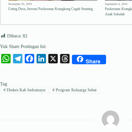
November 10, 2019
September 4, 2019
Ceting Desa, Inovasi Puskesmas Krangkeng Cegah Stunting
Puskesmas Krangke
Anak Sekolah
Dibaca:
82
Yuk Share Postingan Ini:
W
Te
Fa
Li
X
T
Share
ha
le
ce
nk
hr
ts
gr
bo
ed
ea
Tag
A
a
ok
In
ds
#
Dinkes Kab Indramayu
#
Program Keluarga Sehat
pp
m